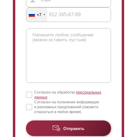
через
ламели
. Выше приведена картинка, на которой
показан этот угол обзора. Если вы выглянете наружу,
+7
вам придется смотреть вверх, и вы сможете увидеть
только небо (вы не сможете увидеть местность). Если
смотреть с другой стороны, то вид всегда сверху и
видна нижняя часть забора. Это позволяет видеть,
что происходит на улице за забором. Максимальное
перекрытие позволяет максимально уменьшить угол
обзора.
Согласен на обработку
персональных
данных
Согласен на получение информации
и рекламных предложений (сможете
отказаться в любое время)
Высота
ламели
"
Оптима
" составляет 109
миллиметров (при глубине секции 50 миллиметров).
Отправить
Данная модель также доступна с глубиной секции 60
миллиметров, в этом случае