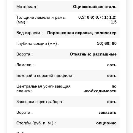
Материал :
Оцинкованная сталь
Толщина ламели и рамы
0,5; 0,6; 0,7; 1; 1,2;
(мм) :
1,5
Вид окраски :
Порошковая окраска; полиэстер
Глубина секции (мм) :
50; 60; 80
Ворота :
Откатные; распашные
Ламели :
есть
Боковой и верхний профили :
есть
Центральная усиливающая
по
планка :
необходимости
Заклепки в цвет забора :
есть
Ворота :
заказать
Столбы (руб. п. м.) :
опционно