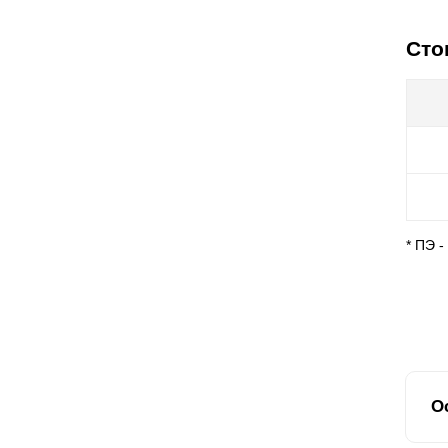
Сто
* ПЭ 
О