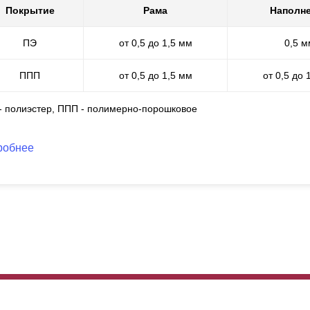
вредить окраску, а уже затем произвести окраску. Поэтому снимаю
Покрытие
Рама
Наполн
оцессе. Толщина порошково-полимерного покрытия составляет от 6
талогу RAL доступен в любой толщине стали. Также доступно много
ПЭ
от 0,5 до 1,5 мм
0,5 м
ППП
от 0,5 до 1,5 мм
от 0,5 до 
 - полиэстер, ППП - полимерно-порошковое
робнее