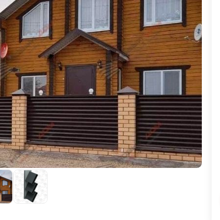
ВЫБОР ПО ХАРАКТЕРИСТИКАМ
Горизонтальные заборы
Высокие заборы
Красивые, дизайнерские заборы
ВЫБОР ПО СПОСОБУ МОНТАЖА
Заборы под ключ
Готовые заборы
Комплекты заборов-лего "сделай сам"
Быстровозводимые заборы