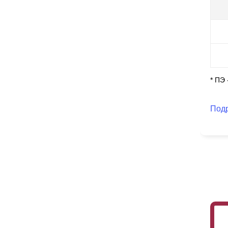
по
пр
ка
* ПЭ
Под