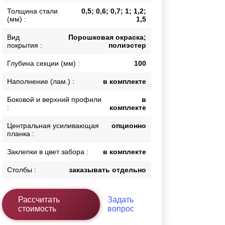
Толщина стали
0,5; 0,6; 0,7; 1; 1,2;
Каркасы ворот
(мм) :
1,5
Калитки
Входные группы
Вид
Порошковая окраска;
покрытия :
полиэстер
Глубина секции (мм) :
100
ВСЕ ДЛЯ ЗАБОРА
Наполнение (лам.) :
в комплекте
Панели для забора
Боковой и верхний профили
в
:
комплекте
Центральная усиливающая
опционно
планка :
Заклепки в цвет забора :
в комплекте
Столбы :
заказывать отдельно
Рассчитать
Задать
стоимость
вопрос