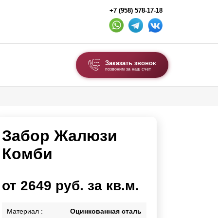
+7 (958) 578-17-18
Заказать звонок
позвоним за наш счет
ВЫБОР ПО ТИПУ
Модульные заборы и ограждения
Забор Жалюзи
Комбинированные заборы
Секционные заборы
Комби
ВОРОТА И КАЛИТКИ
от 2649 руб. за кв.м.
Ворота откатные
Ворота распашные
Материал :
Оцинкованная сталь
Ворота складные гармошка