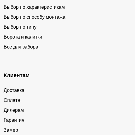
более объемным и рельефным.
Выбор по характеристикам
Выбор по способу монтажа
Варианты заборов
Выбор по типу
Несмотря на то, что наша компания представляет собой
Ворота и калитки
обширный завод, она одновременно является студией.
Все для забора
Это предоставляет возможность клиенту
самостоятельно выбирать продукцию, максимально
соответствующую его требованиям.
Клиентам
В каталоге доступны варианты «под ключ»:
Доставка
заборы для дачи;
Оплата
металлические и секционные заборы;
Дилерам
дизайнерские заборы;
Гарантия
заборы из горизонтального евроштакетника;
Замер
Для изготовления заборов любых типов потребуется