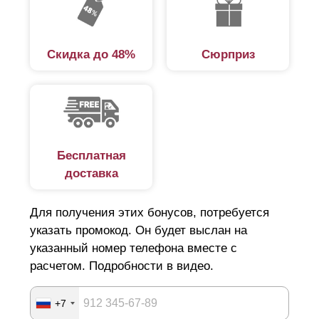
сделет его понятным и быстрым.
Разновидности готовых заборов
Скидка до 48%
Сюрприз
В каталоге нашей компании представлено несколько
вариантов заборов. Готовые решения отличаются
похожей схемой монтажа. Объясняется такое
обстоятельство тем, что вне зависимости от вида
Бесплатная
ограждения наши заборы изготовлены по единой
доставка
технологии с использованием качественных
материалов. Последнее гарантирует конструкциям
Для получения этих бонусов, потребуется
долговечность и высокие эксплуатационные
указать промокод. Он будет выслан на
характеристики. При этом внешне заборы отличаются
указанный номер телефона вместе с
расчетом. Подробности в видео.
друг от друга дизайнерскими и конструктивными
особенностями.
+7
На выбор предлагаются следующие типы заборов: