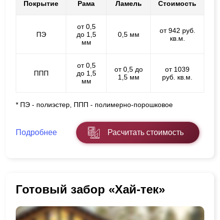
Покрытие
Рама
Ламель
Стоимость
от 0,5
от 942 руб.
ПЭ
до 1,5
0,5 мм
кв.м.
мм
от 0,5
от 0,5 до
от 1039
ППП
до 1,5
1,5 мм
руб. кв.м.
мм
* ПЭ - полиэстер, ППП - полимерно-порошковое
Подробнее
Расчитать стоимость
Готовый забор «Хай-тек»