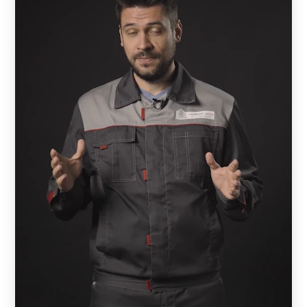
Независимо от модели, каждый готовый забор является
качественным, функциональным и износостойким за
счет использования высококачественной стали и
надежного декоративного покрытия. Есть конструкции,
регулирующие просматриваемость территории, другие
– отличаются простотой внешнего вида, третьи –
характеризуются индивидуальным оформлением, как,
например «Хай-тек». В последнем случае конструкция
напоминает произведение искусства и выполняется по
эскизам клиента или вариантам, разработанным
компанией. Такие конструкции выбирают не только
владельцы дачных территорий или частных домов, но
также хозяева предприятий и автостоянок. Нередко с их
помощью застройщики придают территории с готовым
строением стильный и аккуратный вид.