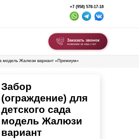
+7 (958) 578-17-18
Заказать звонок
позвоним за наш счет
ада модель Жалюзи вариант «Премиум»
ВЫБОР ПО ТИПУ
Модульные заборы и ограждения
Забор
Комбинированные заборы
Секционные заборы
(ограждение) для
детского сада
ВОРОТА И КАЛИТКИ
модель Жалюзи
Ворота откатные
вариант
Ворота распашные
Ворота складные гармошка