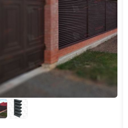
ВЫБОР ПО ХАРАКТЕРИСТИКАМ
Горизонтальные заборы
Высокие заборы
Красивые, дизайнерские заборы
ВЫБОР ПО СПОСОБУ МОНТАЖА
Заборы под ключ
Готовые заборы
Комплекты заборов-лего "сделай сам"
Быстровозводимые заборы