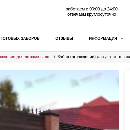
работаем с 00:00 до 24:00
отвечаем круглосуточно
 ГОТОВЫХ ЗАБОРОВ
ОТЗЫВЫ
ИНФОРМАЦИЯ
аждения для детских садов
Забор (ограждение) для детского с
ВЫБОР ПО МАТЕРИАЛУ
Заборы с кирпичными столбами
Заборы из евроштакетника
горизонтального
Металлические заборы для дачи
Забор жалюзи с кирпичными столбами
Металлические заборы
Металлические ограждения