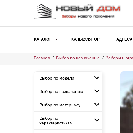
КАТАЛОГ
КАЛЬКУЛЯТОР
АДРЕСА
Главная
Выбор по назначению
Заборы и огр
ВЫБОР ПО МОДЕЛИ
Заборы Ранчо
Выбор по модели
Заборы Хай-тек
Заборы Классика
Выбор по назначению
Заборы Ранчо
Заборы Жалюзи
Заборы Хай-тек
Выбор по материалу
Заборы и ограждения для
Заборы Классика
детских садов
ВЫБОР ПО НАЗНАЧЕНИЮ
Заборы Жалюзи
Выбор по
Заборы с кирпичными столбами
Заборы для дачи
характеристикам
Заборы и ограждения для детских
Заборы из евроштакетника
Элитные заборы для коттеджей
садов