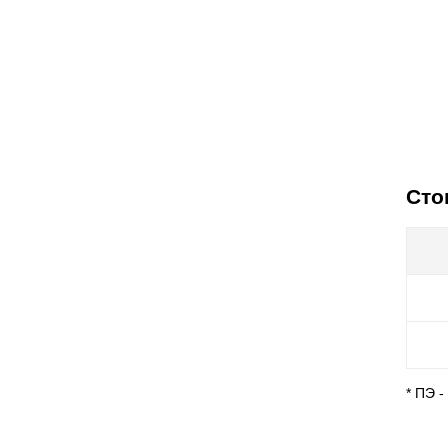
Сто
* ПЭ 