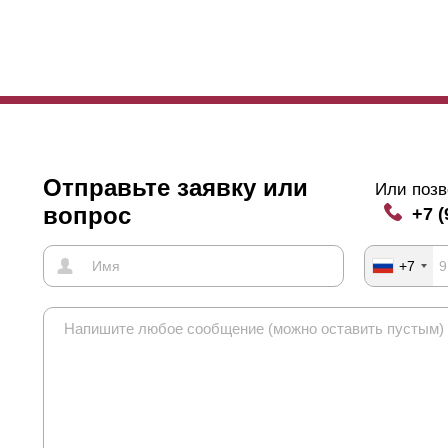
жно выбирать нахлест на всю высоту полки
ламели
.
кже можно подчеркнуть еще одну особенность-это усилители крепле
учае, если длина секции превышает 1,5 метра, это нужно для того,
епления будут видны с лицевой стороны заборы, их можно скрыть 
Отправьте заявку или
Или позв
вопрос
+7 (
+7