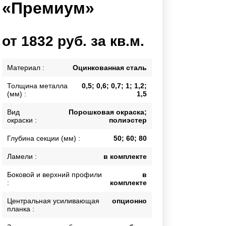
«Премиум»
Каркасы ворот
Калитки
Входные группы
от 1832 руб. за кв.м.
ВСЕ ДЛЯ ЗАБОРА
Материал :
Оцинкованная сталь
Толщина металла
0,5; 0,6; 0,7; 1; 1,2;
Панели для забора
(мм) :
1,5
Вид
Порошковая окраска;
окраски :
полиэстер
Глубина секции (мм) :
50; 60; 80
Ламели :
в комплекте
Боковой и верхний профили
в
:
комплекте
Центральная усиливающая
опционно
планка :