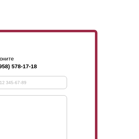
ния. Такое усиление нужно только в том
 чтобы избежать
прогибание
ламели
. Эти
расположив
ламели
с нахлестом.
оните
958) 578-17-18