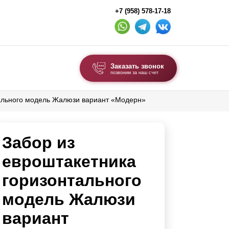
+7 (958) 578-17-18
Заказать звонок
позвоним за наш счет
тального модель Жалюзи вариант «Модерн»
ВЫБОР ПО ТИПУ
Модульные заборы и ограждения
Забор из
Комбинированные заборы
Секционные заборы
евроштакетника
горизонтального
ВОРОТА И КАЛИТКИ
модель Жалюзи
Ворота откатные
вариант
Ворота распашные
Ворота складные гармошка