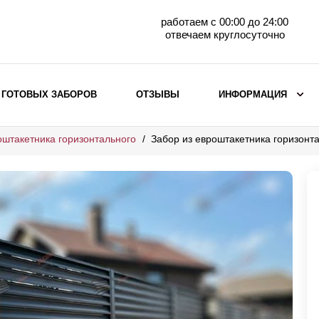
работаем с 00:00 до 24:00
отвечаем круглосуточно
 ГОТОВЫХ ЗАБОРОВ
ОТЗЫВЫ
ИНФОРМАЦИЯ
оштакетника горизонтального
Забор из евроштакетника горизон
ВЫБОР ПО МАТЕРИАЛУ
Заборы с кирпичными столбами
Заборы из евроштакетника
горизонтального
Металлические заборы для дачи
Забор жалюзи с кирпичными столбами
Металлические заборы
Металлические ограждения