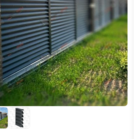
ВЫБОР ПО ХАРАКТЕРИСТИКАМ
Горизонтальные заборы
Высокие заборы
Красивые, дизайнерские заборы
ВЫБОР ПО СПОСОБУ МОНТАЖА
Заборы под ключ
Готовые заборы
Комплекты заборов-лего "сделай сам"
Быстровозводимые заборы