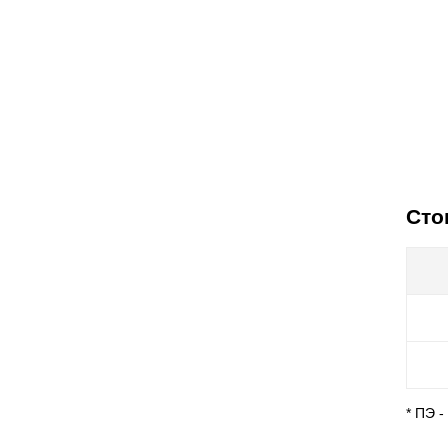
Сто
* ПЭ 