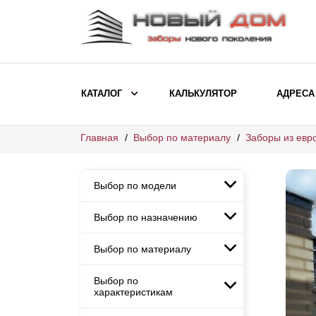
КАТАЛОГ
КАЛЬКУЛЯТОР
АДРЕСА
Главная
Выбор по материалу
Заборы из евр
ВЫБОР ПО МОДЕЛИ
Заборы Ранчо
Выбор по модели
Заборы Хай-тек
Заборы Классика
Выбор по назначению
Заборы Ранчо
Заборы Жалюзи
Заборы Хай-тек
Выбор по материалу
Заборы и ограждения для
Заборы Классика
детских садов
ВЫБОР ПО НАЗНАЧЕНИЮ
Заборы Жалюзи
Выбор по
Заборы с кирпичными столбами
Заборы для дачи
характеристикам
Заборы и ограждения для детских
Заборы из евроштакетника
Элитные заборы для коттеджей
садов