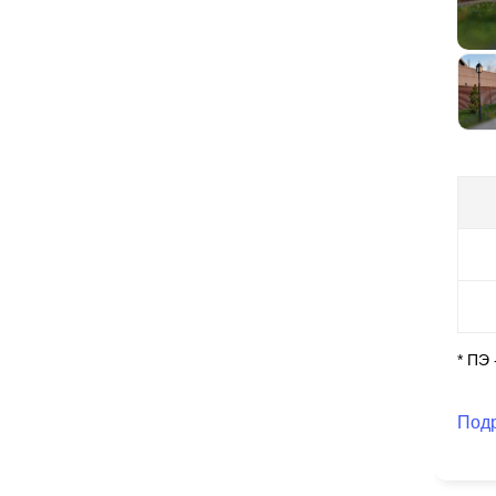
Вы
на
вы
* ПЭ
Под