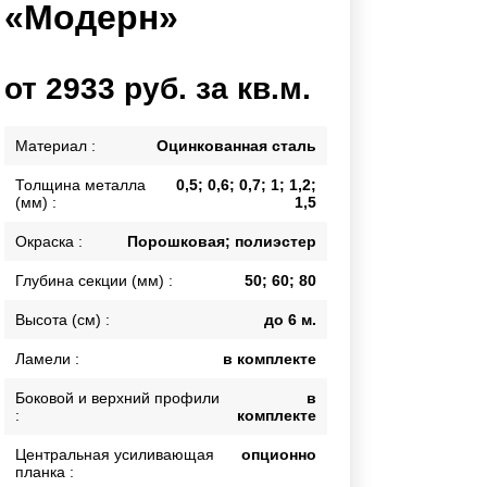
«Модерн»
Каркасы ворот
Калитки
Входные группы
от 2933 руб. за кв.м.
ВСЕ ДЛЯ ЗАБОРА
Материал :
Оцинкованная сталь
Толщина металла
0,5; 0,6; 0,7; 1; 1,2;
Панели для забора
(мм) :
1,5
Окраска :
Порошковая; полиэстер
Глубина секции (мм) :
50; 60; 80
Высота (см) :
до 6 м.
Ламели :
в комплекте
Боковой и верхний профили
в
:
комплекте
Центральная усиливающая
опционно
планка :