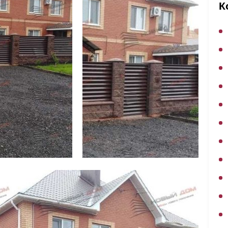
ВЫБОР ПО ХАРАКТЕРИСТИКАМ
К
Горизонтальные заборы
Высокие заборы
Красивые, дизайнерские заборы
ВЫБОР ПО СПОСОБУ МОНТАЖА
Заборы под ключ
Готовые заборы
Комплекты заборов-лего "сделай сам"
Быстровозводимые заборы