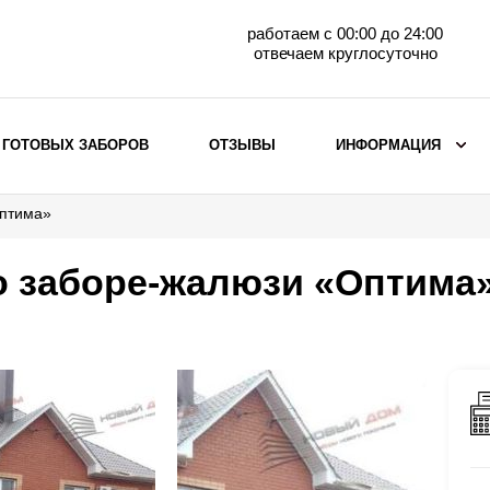
работаем с 00:00 до 24:00
отвечаем круглосуточно
 ГОТОВЫХ ЗАБОРОВ
ОТЗЫВЫ
ИНФОРМАЦИЯ
Оптима»
ВЫБОР ПО МАТЕРИАЛУ
Заборы с кирпичными столбами
о заборе-жалюзи «Оптима
Заборы из евроштакетника
горизонтального
Металлические заборы для дачи
Забор жалюзи с кирпичными столбами
Металлические заборы
Металлические ограждения