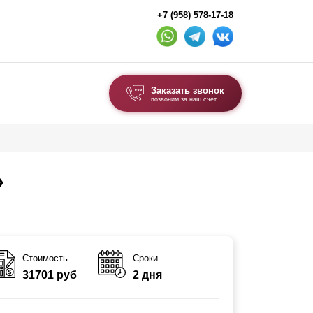
+7 (958) 578-17-18
Заказать звонок
позвоним за наш счет
ВЫБОР ПО ТИПУ
Модульные заборы и ограждения
»
Комбинированные заборы
Секционные заборы
ВОРОТА И КАЛИТКИ
Стоимость
Сроки
31701 руб
2 дня
Ворота откатные
Ворота распашные
Ворота складные гармошка