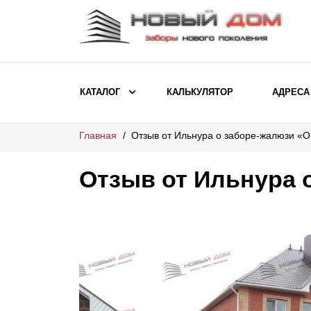
КАТАЛОГ
КАЛЬКУЛЯТОР
АДРЕСА
Главная
Отзыв от Ильнура о заборе-жалюзи «
ВЫБОР ПО МОДЕЛИ
Заборы Ранчо
Отзыв от Ильнура 
Заборы Хай-тек
Заборы Классика
Заборы Жалюзи
ВЫБОР ПО НАЗНАЧЕНИЮ
Заборы и ограждения для детских
садов