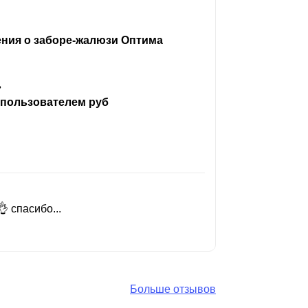
ения о заборе-жалюзи Оптима
ь
 пользователем руб
 спасибо...
Добрый день
Читать вес
Больше отзывов