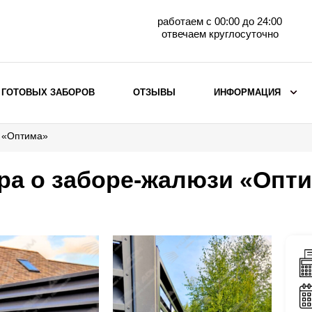
работаем с 00:00 до 24:00
отвечаем круглосуточно
 ГОТОВЫХ ЗАБОРОВ
ОТЗЫВЫ
ИНФОРМАЦИЯ
и «Оптима»
ВЫБОР ПО МАТЕРИАЛУ
Заборы с кирпичными столбами
ра о заборе-жалюзи «Опт
Заборы из евроштакетника
горизонтального
Металлические заборы для дачи
Забор жалюзи с кирпичными столбами
Металлические заборы
Металлические ограждения