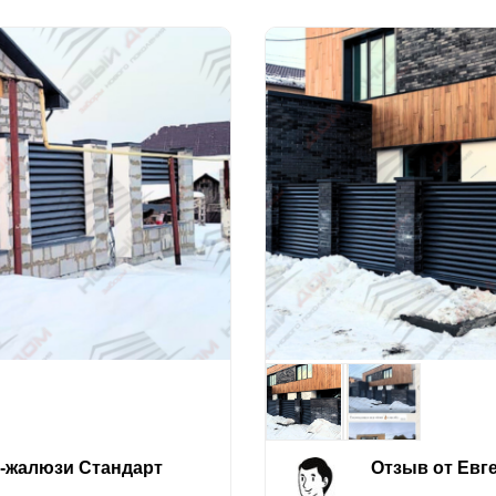
е-жалюзи Стандарт
Отзыв от Евг