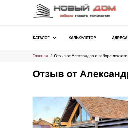
КАТАЛОГ
КАЛЬКУЛЯТОР
АДРЕСА
Главная
Отзыв от Александра о заборе-жалюз
ВЫБОР ПО МОДЕЛИ
Заборы Ранчо
Отзыв от Александ
Заборы Хай-тек
Заборы Классика
Заборы Жалюзи
ВЫБОР ПО НАЗНАЧЕНИЮ
Заборы и ограждения для детских
садов