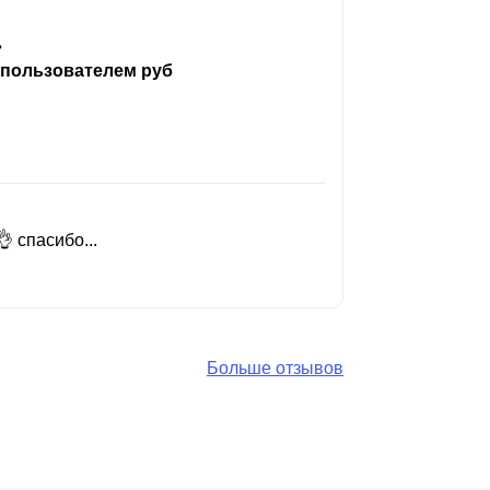
ь
 пользователем руб
 спасибо...
Добрый день
Читать вес
Больше отзывов