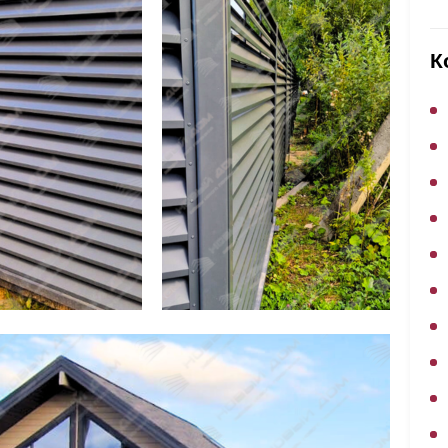
ВЫБОР ПО ХАРАКТЕРИСТИКАМ
Горизонтальные заборы
К
Высокие заборы
Красивые, дизайнерские заборы
ВЫБОР ПО СПОСОБУ МОНТАЖА
Заборы под ключ
Готовые заборы
Комплекты заборов-лего "сделай сам"
Быстровозводимые заборы